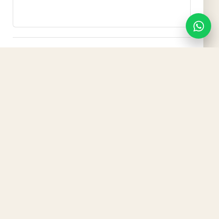
Mit dem Absenden werden Ihre Angaben nur zur
Bearbeitung der Anfrage genutzt. Keine Weitergabe
zu Werbezwecken. Weitere Informationen in der
Datenschutzerklärung
.
Ausschank anfragen
REGION
Ausschank in Uder und
Umgebung